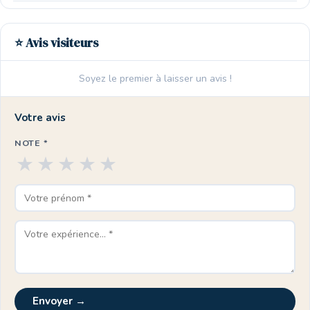
⭐ Avis visiteurs
Soyez le premier à laisser un avis !
Votre avis
NOTE *
★
★
★
★
★
Envoyer →