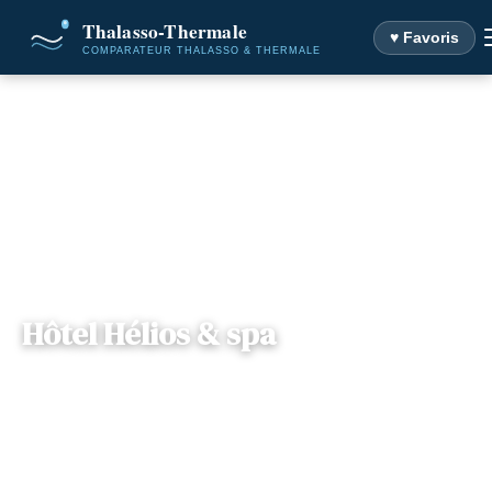
♥ Favoris
Accueil
Destinations
Hôtel Hélios & spa
Hôtel Hélios & spa
Provence-Alpes Côte-
— 83140, Six-Fours-les-
📍
d'Azur
Plages, France
1 offre disponible
Dès
101€