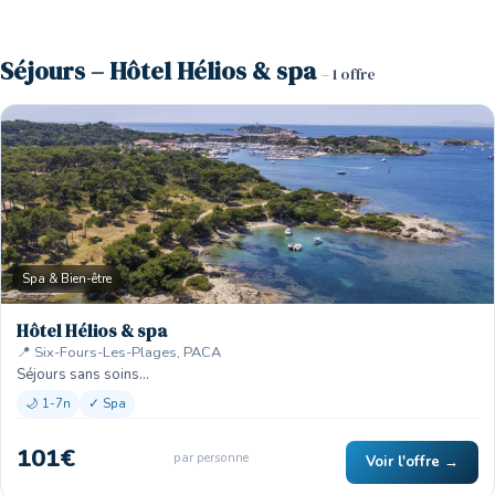
Séjours – Hôtel Hélios & spa
– 1 offre
Spa & Bien-être
Hôtel Hélios & spa
📍 Six-Fours-Les-Plages, PACA
Séjours sans soins…
🌙 1-7n
✓ Spa
101€
par personne
Voir l'offre →