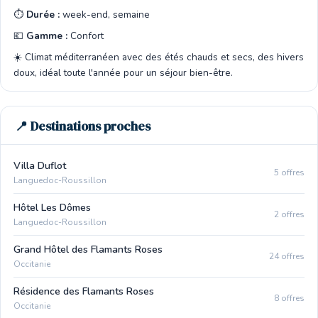
⏱️
Durée :
week-end, semaine
💶
Gamme :
Confort
☀️ Climat méditerranéen avec des étés chauds et secs, des hivers
doux, idéal toute l'année pour un séjour bien-être.
📍 Destinations proches
Villa Duflot
5 offres
Languedoc-Roussillon
Hôtel Les Dômes
2 offres
Languedoc-Roussillon
Grand Hôtel des Flamants Roses
24 offres
Occitanie
Résidence des Flamants Roses
8 offres
Occitanie