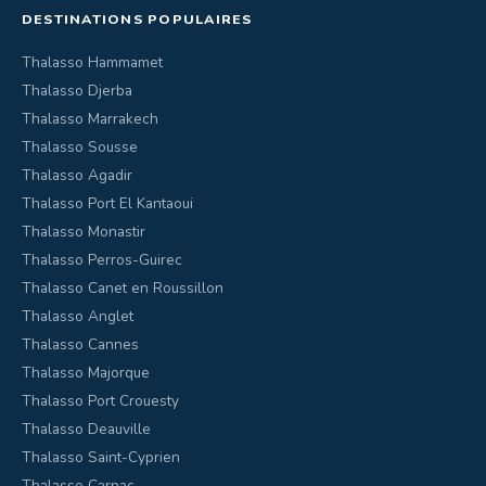
DESTINATIONS POPULAIRES
Thalasso Hammamet
Thalasso Djerba
Thalasso Marrakech
Thalasso Sousse
Thalasso Agadir
Thalasso Port El Kantaoui
Thalasso Monastir
Thalasso Perros-Guirec
Thalasso Canet en Roussillon
Thalasso Anglet
Thalasso Cannes
Thalasso Majorque
Thalasso Port Crouesty
Thalasso Deauville
Thalasso Saint-Cyprien
Thalasso Carnac