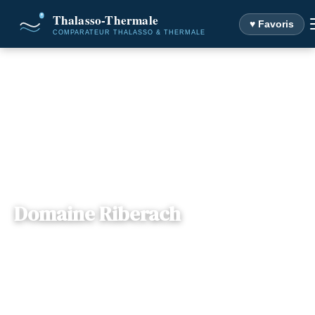
♥ Favoris
Accueil
Destinations
Domaine Riberach
Domaine Riberach
Midi-
— Derrière les Houstals, 66720, Bélesta,
📍
Pyrénées
France
Dès
107€