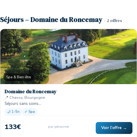
Séjours – Domaine du Roncemay
– 2 offres
Spa & Bien-être
Domaine du Roncemay
📍 Chassy, Bourgogne
Séjours sans soins…
🌙 1-5n
✓ Spa
133€
par personne
Voir l'offre →