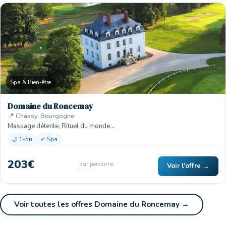
Spa & Bien-être
Domaine du Roncemay
📍 Chassy, Bourgogne
Massage détente, Rituel du monde…
🌙 1-5n
✓ Spa
203€
par personne
Voir l'offre →
Voir toutes les offres Domaine du Roncemay →