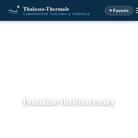
♥ Favoris
Accueil
Destinations
Domaine du Roncemay
Domaine du Roncemay
📍
Bourgogne
— 71130, Chassy, France
2 offres disponibles
Dès
133€