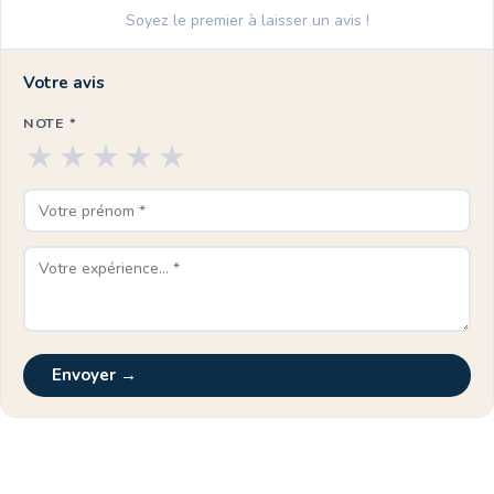
Soyez le premier à laisser un avis !
Votre avis
NOTE *
★
★
★
★
★
Envoyer →