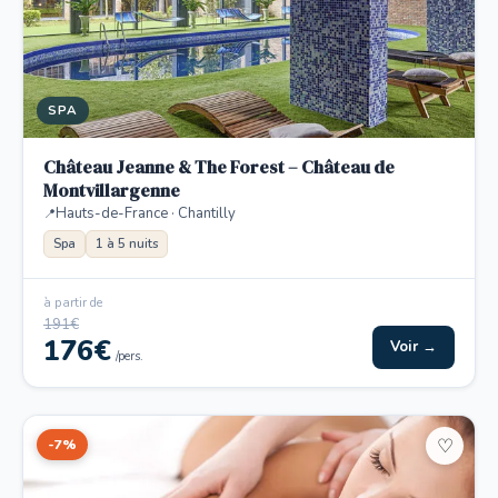
SPA
Château Jeanne & The Forest – Château de
Montvillargenne
Hauts-de-France · Chantilly
Spa
1 à 5 nuits
à partir de
191€
176€
Voir →
/pers.
-7%
♡