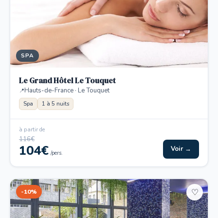
SPA
Le Grand Hôtel Le Touquet
Hauts-de-France · Le Touquet
Spa
1 à 5 nuits
à partir de
116€
104€
Voir →
/pers.
-10%
♡