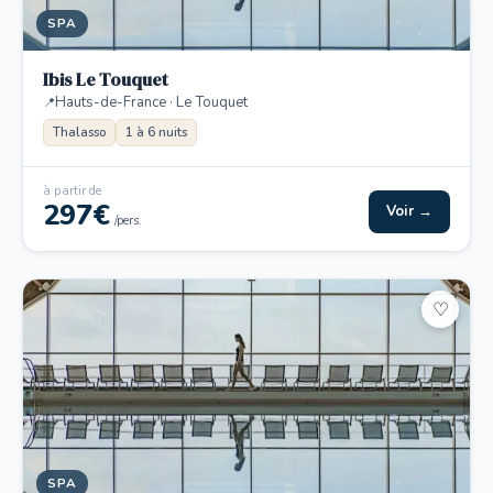
SPA
Ibis Le Touquet
Hauts-de-France · Le Touquet
Thalasso
1 à 6 nuits
à partir de
297€
Voir →
/pers.
♡
SPA