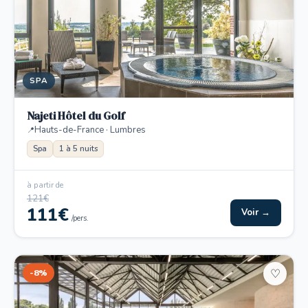
SPA
Najeti Hôtel du Golf
Hauts-de-France · Lumbres
Spa
1 à 5 nuits
à partir de
121€
111€
Voir →
/pers.
-8%
♡