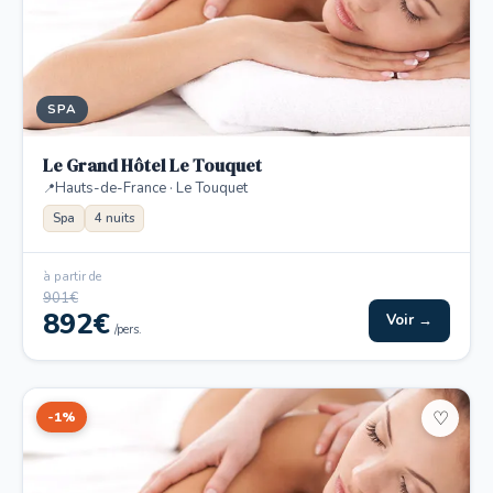
SPA
Le Grand Hôtel Le Touquet
Hauts-de-France · Le Touquet
Spa
4 nuits
à partir de
901€
892€
Voir →
/pers.
-1%
♡