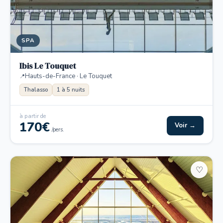
SPA
Ibis Le Touquet
Hauts-de-France · Le Touquet
Thalasso
1 à 5 nuits
à partir de
170€
Voir →
/pers.
♡