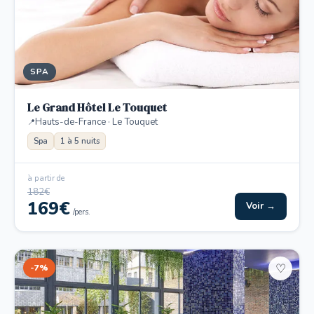
SPA
Le Grand Hôtel Le Touquet
Hauts-de-France · Le Touquet
Spa
1 à 5 nuits
à partir de
182€
169€
Voir →
/pers.
-7%
♡