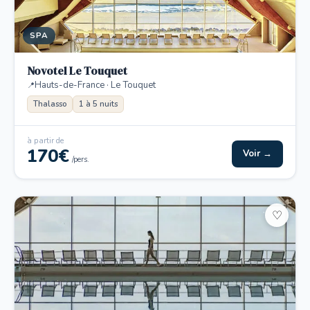
SPA
Novotel Le Touquet
Hauts-de-France · Le Touquet
Thalasso
1 à 5 nuits
à partir de
170€
Voir →
/pers.
♡