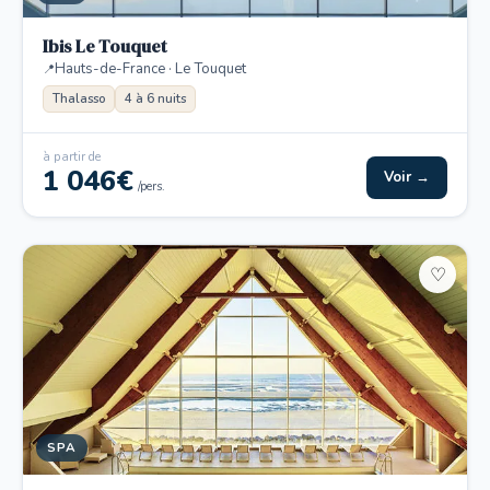
Ibis Le Touquet
Hauts-de-France · Le Touquet
Thalasso
4 à 6 nuits
à partir de
1 046€
Voir →
/pers.
♡
SPA