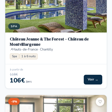
SPA
Château Jeanne & The Forest – Château de
Montvillargenne
Hauts-de-France · Chantilly
Spa
1 à 6 nuits
à partir de
118€
106€
Voir →
/pers.
-8%
♡