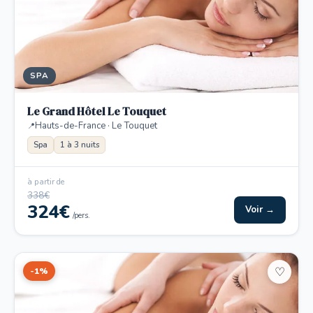
SPA
Le Grand Hôtel Le Touquet
Hauts-de-France · Le Touquet
Spa
1 à 3 nuits
à partir de
338€
324€
Voir →
/pers.
-1%
♡