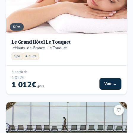
SPA
Le Grand Hôtel Le Touquet
Hauts-de-France · Le Touquet
Spa
4 nuits
à partir de
1 022€
1 012€
Voir →
/pers.
♡