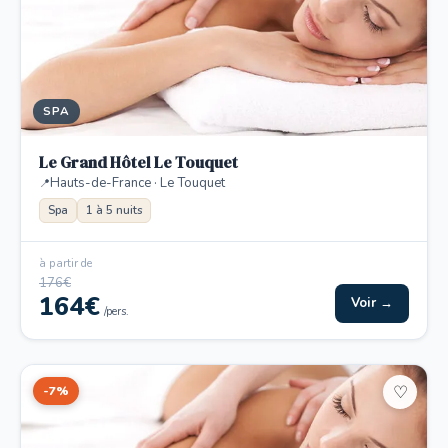
SPA
Le Grand Hôtel Le Touquet
Hauts-de-France · Le Touquet
Spa
1 à 5 nuits
à partir de
176€
164€
Voir →
/pers.
-7%
♡