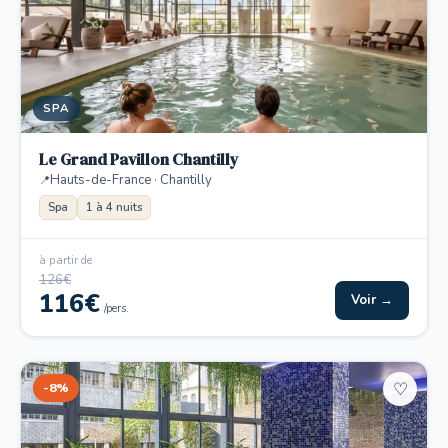
SPA
Le Grand Pavillon Chantilly
Hauts-de-France · Chantilly
Spa
1 à 4 nuits
à partir de
126€
116€
Voir →
/pers.
-8%
♡