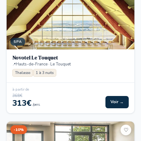
SPA
Novotel Le Touquet
Hauts-de-France · Le Touquet
Thalasso
1 à 3 nuits
à partir de
368€
313€
Voir →
/pers.
-10%
♡