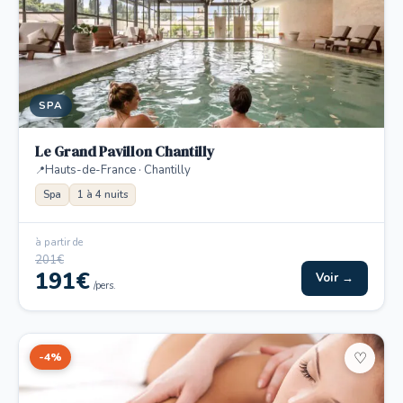
SPA
Le Grand Pavillon Chantilly
Hauts-de-France · Chantilly
Spa
1 à 4 nuits
à partir de
201€
191€
Voir →
/pers.
-4%
♡