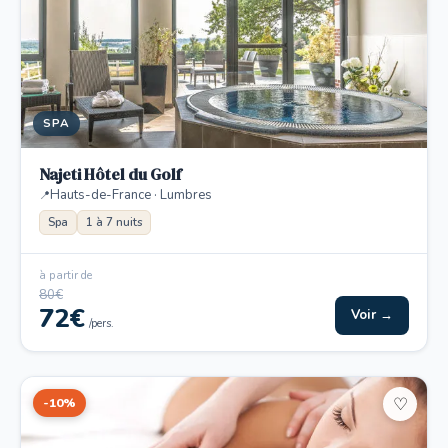
SPA
Najeti Hôtel du Golf
Hauts-de-France · Lumbres
Spa
1 à 7 nuits
à partir de
80€
72€
Voir →
/pers.
-10%
♡