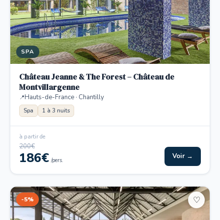
SPA
Château Jeanne & The Forest – Château de
Montvillargenne
Hauts-de-France · Chantilly
Spa
1 à 3 nuits
à partir de
200€
186€
Voir →
/pers.
-5%
♡