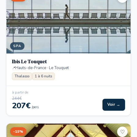
SPA
Ibis Le Touquet
Hauts-de-France · Le Touquet
Thalasso
1 à 6 nuits
à partir de
244€
207€
Voir →
/pers.
-15%
♡