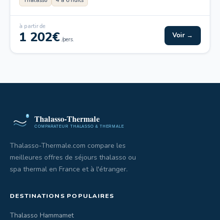
Thalasso
4 à 6 nuits
à partir de
1 202€
Voir →
/pers.
Thalasso-Thermale.com compare les
meilleures offres de séjours thalasso ou
spa thermal en France et à l'étranger.
DESTINATIONS POPULAIRES
Thalasso Hammamet