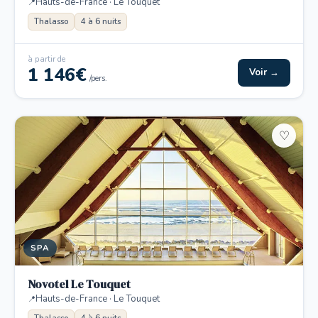
Hauts-de-France · Le Touquet
Thalasso
4 à 6 nuits
à partir de
1 146€
Voir →
/pers.
♡
SPA
Novotel Le Touquet
Hauts-de-France · Le Touquet