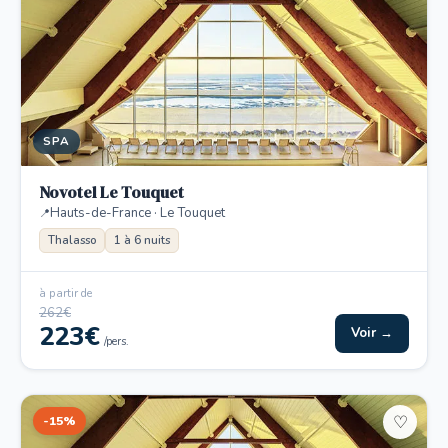
SPA
Novotel Le Touquet
Hauts-de-France · Le Touquet
Thalasso
1 à 6 nuits
à partir de
262€
223€
Voir →
/pers.
-15%
♡