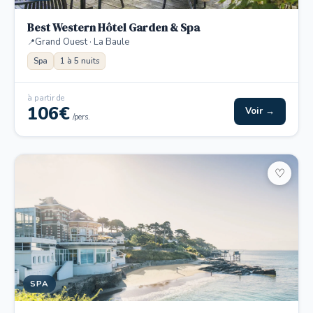
Best Western Hôtel Garden & Spa
Grand Ouest · La Baule
Spa
1 à 5 nuits
à partir de
106€
Voir →
/pers.
♡
SPA