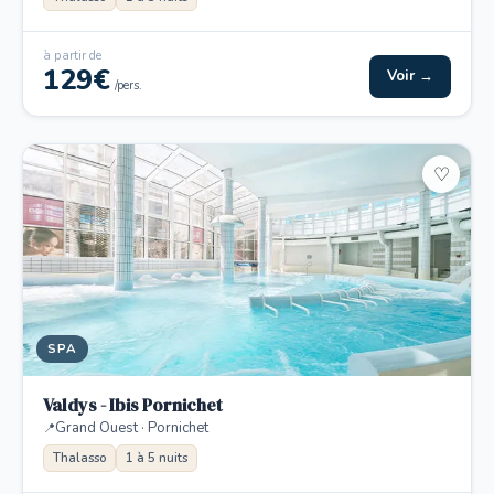
à partir de
129€
Voir →
/pers.
♡
SPA
Valdys - Ibis Pornichet
Grand Ouest · Pornichet
Thalasso
1 à 5 nuits