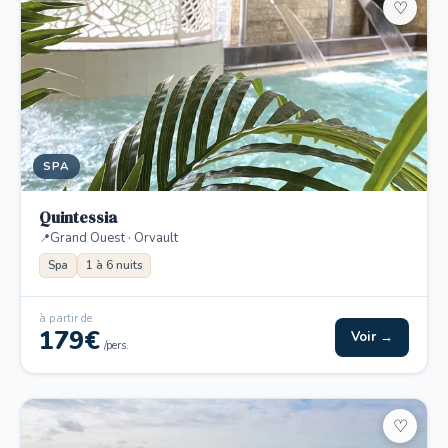
♡
SPA
Quintessia
Grand Ouest · Orvault
Spa
1 à 6 nuits
à partir de
179€
Voir →
/pers.
♡