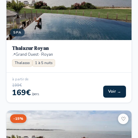
SPA
Thalazur Royan
Grand Ouest · Royan
Thalasso
1 à 5 nuits
à partir de
199€
169€
Voir →
/pers.
-15%
♡