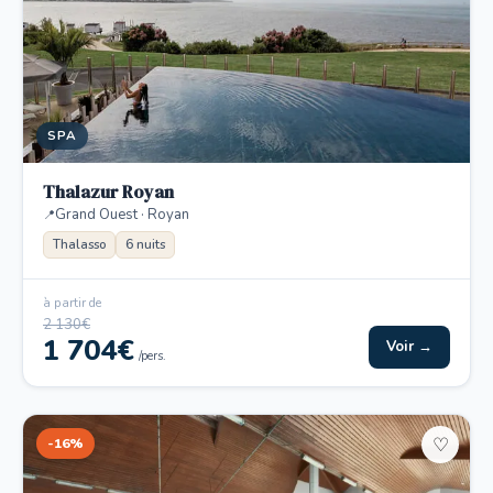
SPA
Thalazur Royan
Grand Ouest · Royan
Thalasso
6 nuits
à partir de
2 130€
1 704€
Voir →
/pers.
-16%
♡