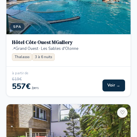
SPA
Hôtel Côte Ouest MGallery
Grand Ouest · Les Sables d'Olonne
Thalasso
3 à 6 nuits
à partir de
619€
557€
Voir →
/pers.
♡