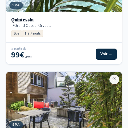
SPA
Quintessia
Grand Ouest · Orvault
Spa
1 à 7 nuits
à partir de
99€
Voir →
/pers.
♡
SPA