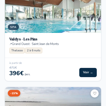
SPA
Valdys - Les Pins
Grand Ouest · Saint Jean de Monts
Thalasso
2 à 6 nuits
à partir de
471€
396€
Voir →
/pers.
-15%
♡