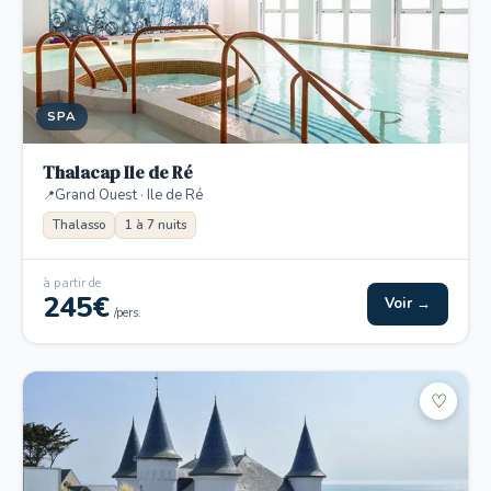
SPA
Thalacap Ile de Ré
Grand Ouest · Ile de Ré
Thalasso
1 à 7 nuits
à partir de
245€
Voir →
/pers.
♡