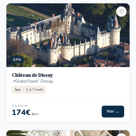
♡
SPA
Château de Dissay
Grand Ouest · Dissay
Spa
1 à 7 nuits
à partir de
174€
Voir →
/pers.