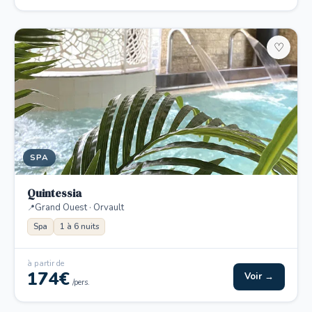
♡
SPA
Quintessia
Grand Ouest · Orvault
Spa
1 à 6 nuits
à partir de
174€
Voir →
/pers.