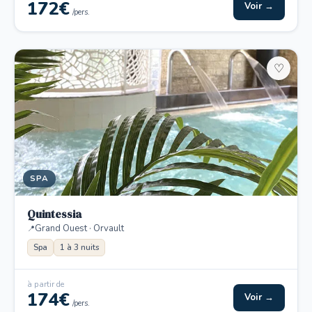
172€
Voir →
/pers.
♡
SPA
Quintessia
Grand Ouest · Orvault
Spa
1 à 3 nuits
à partir de
174€
Voir →
/pers.