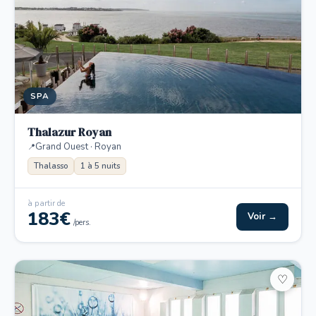
SPA
Thalazur Royan
Grand Ouest · Royan
Thalasso
1 à 5 nuits
à partir de
183€
Voir →
/pers.
♡