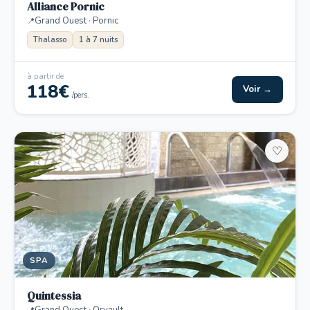
Alliance Pornic
Grand Ouest · Pornic
Thalasso
1 à 7 nuits
à partir de
118€
Voir →
/pers.
♡
SPA
Quintessia