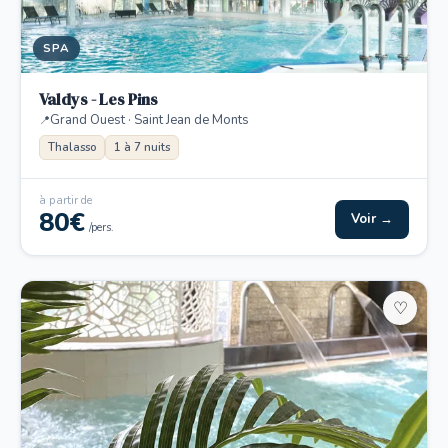
SPA
Valdys - Les Pins
Grand Ouest · Saint Jean de Monts
Thalasso
1 à 7 nuits
à partir de
80€
Voir →
/pers.
♡