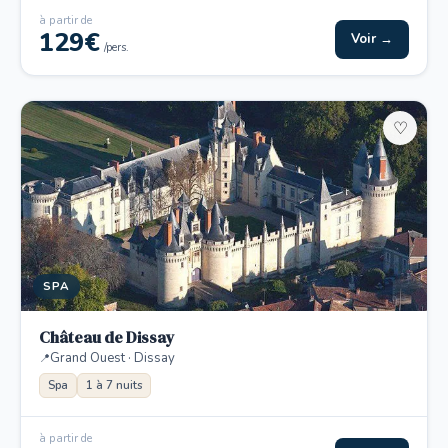
à partir de
129€
Voir →
/pers.
♡
SPA
Château de Dissay
Grand Ouest · Dissay
Spa
1 à 7 nuits
à partir de