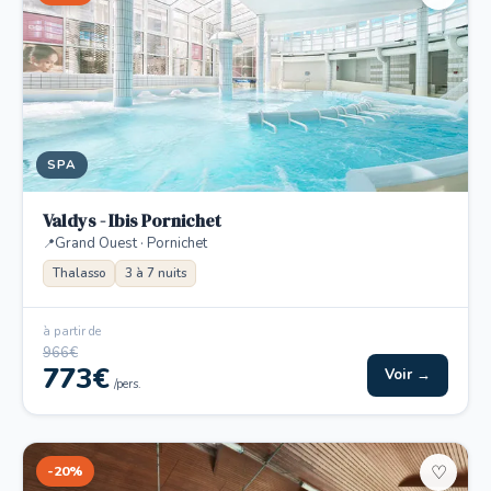
SPA
Valdys - Ibis Pornichet
Grand Ouest · Pornichet
Thalasso
3 à 7 nuits
à partir de
966€
773€
Voir →
/pers.
-20%
♡