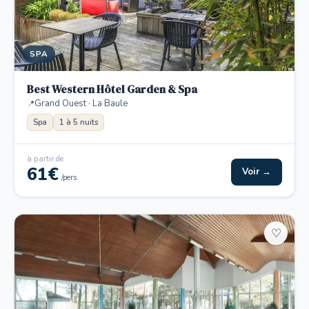
SPA
Best Western Hôtel Garden & Spa
Grand Ouest · La Baule
Spa
1 à 5 nuits
à partir de
61€
Voir →
/pers.
♡