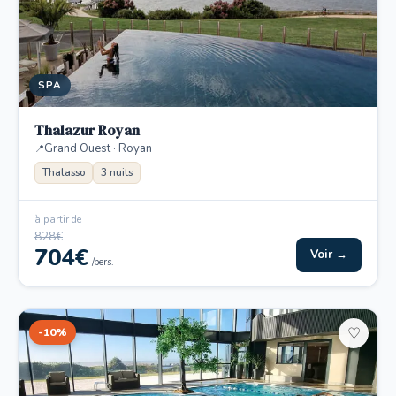
SPA
Thalazur Royan
Grand Ouest · Royan
Thalasso
3 nuits
à partir de
828€
704€
Voir →
/pers.
-10%
♡