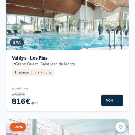
SPA
Valdys - Les Pins
Grand Ouest · Saint Jean de Monts
Thalasso
3 à 7 nuits
à partir de
1 020€
816€
Voir →
/pers.
-20%
♡