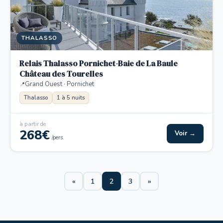
THALASSO
Relais Thalasso Pornichet-Baie de La Baule
Château des Tourelles
Grand Ouest · Pornichet
Thalasso
1 à 5 nuits
à partir de
268€
Voir →
/pers.
«
1
2
3
»