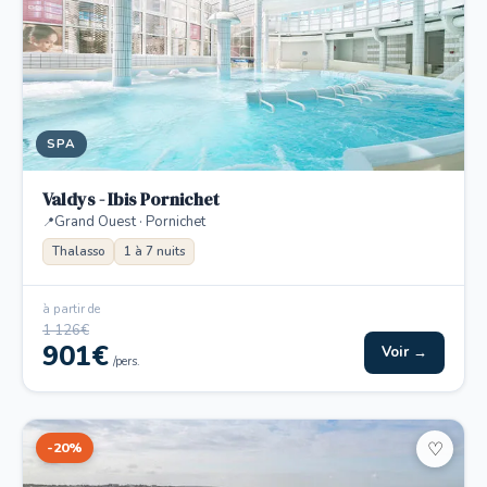
SPA
Valdys - Ibis Pornichet
Grand Ouest · Pornichet
Thalasso
1 à 7 nuits
à partir de
1 126€
901€
Voir →
/pers.
-20%
♡