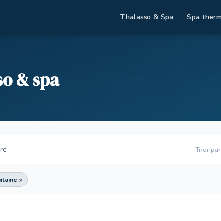
Thalasso & Spa
Spa therm
so & spa
fre
Trier par
itaine ×