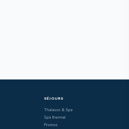
SÉJOURS
Thalasso & Spa
Spa thermal
Promos