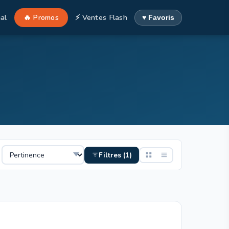
al
🔥 Promos
⚡ Ventes Flash
♥ Favoris
Filtres (1)