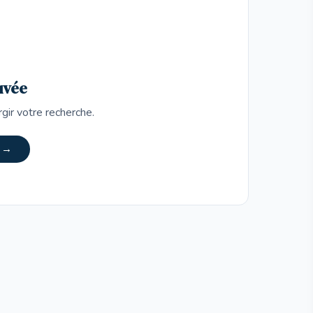
uvée
rgir votre recherche.
s →