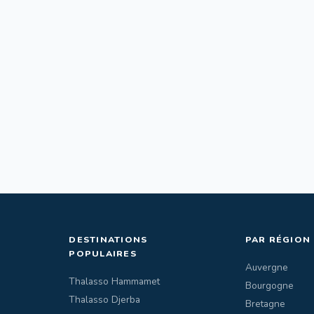
DESTINATIONS
PAR RÉGION
POPULAIRES
Auvergne
Thalasso Hammamet
Bourgogne
Thalasso Djerba
Bretagne