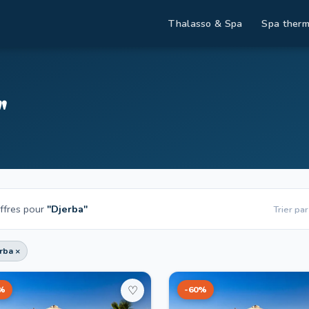
Thalasso & Spa
Spa therm
"
ffres pour
"Djerba"
Trier par
rba ×
%
-60%
♡