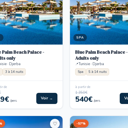
A
SPA
e Palm Beach Palace -
Blue Palm Beach Palace -
lts only
Adults only
isie · Djerba
Tunisie · Djerba
3 à 14 nuits
Spa
5 à 14 nuits
ir de
à partir de
€
1 350€
79€
540€
Voir →
V
/pers.
/pers.
%
-57%
♡