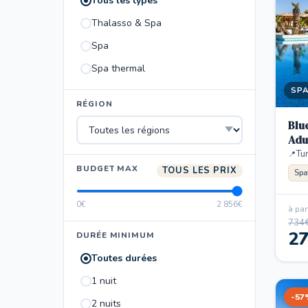
Tous les types
Thalasso & Spa
Spa
Spa thermal
SP
RÉGION
Blu
Adu
Tun
BUDGET MAX
TOUS LES PRIX
Spa
0€
2 856€
à part
734
2
DURÉE MINIMUM
Toutes durées
1 nuit
-57
2 nuits