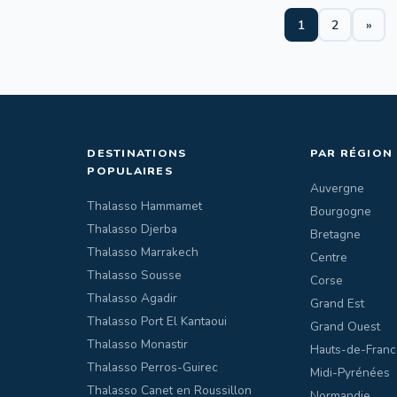
1
2
»
DESTINATIONS
PAR RÉGION
POPULAIRES
Auvergne
Thalasso Hammamet
Bourgogne
Thalasso Djerba
Bretagne
Thalasso Marrakech
Centre
Thalasso Sousse
Corse
Thalasso Agadir
Grand Est
Thalasso Port El Kantaoui
Grand Ouest
Thalasso Monastir
Hauts-de-Franc
Thalasso Perros-Guirec
Midi-Pyrénées
Thalasso Canet en Roussillon
Normandie