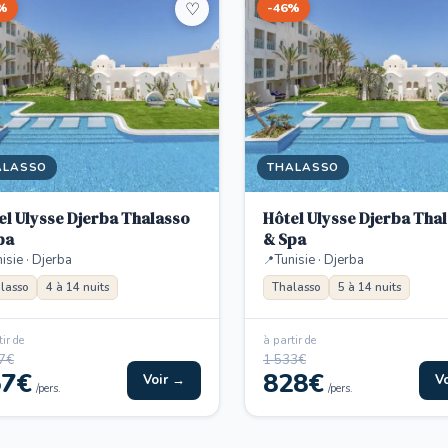
%
-46%
♡
ALASSO
THALASSO
el Ulysse Djerba Thalasso
Hôtel Ulysse Djerba Tha
pa
& Spa
isie · Djerba
Tunisie · Djerba
lasso
4 à 14 nuits
Thalasso
5 à 14 nuits
ir de
à partir de
7€
1 533€
57€
828€
Voir →
V
/pers.
/pers.