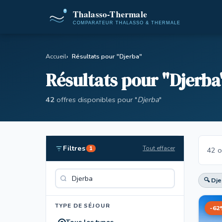
Accueil
Résultats pour "Djerba"
Résultats pour "Djerba
42
offres disponibles pour "
Djerba
"
Filtres
Tout effacer
1
42 o
🔍 Dje
TYPE DE SÉJOUR
-62