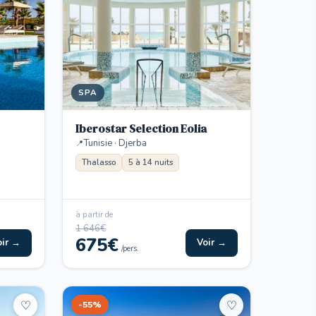
SPA
Iberostar Selection Eolia
Tunisie · Djerba
Thalasso
5 à 14 nuits
à partir de
1 646€
675€
oir →
Voir →
/pers.
-55%
♡
♡