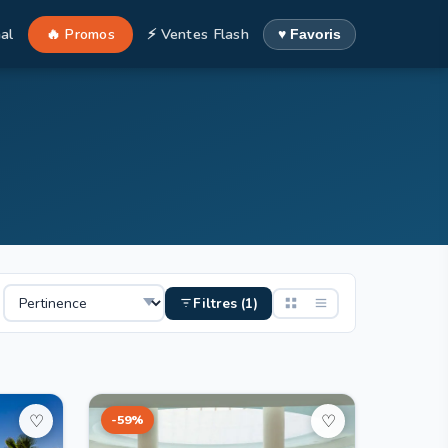
al
🔥 Promos
⚡ Ventes Flash
♥ Favoris
Filtres (1)
-59%
♡
♡