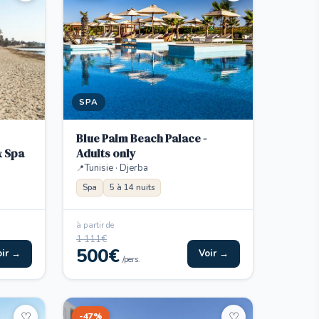
SPA
Blue Palm Beach Palace -
& Spa
Adults only
Tunisie · Djerba
Spa
5 à 14 nuits
à partir de
1 111€
500€
oir →
Voir →
/pers.
-47%
♡
♡