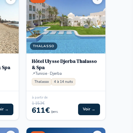
THALASSO
Hôtel Ulysse Djerba Thalasso
& Spa
& Spa
Tunisie · Djerba
Thalasso
4 à 14 nuits
à partir de
1 153€
611€
oir →
Voir →
/pers.