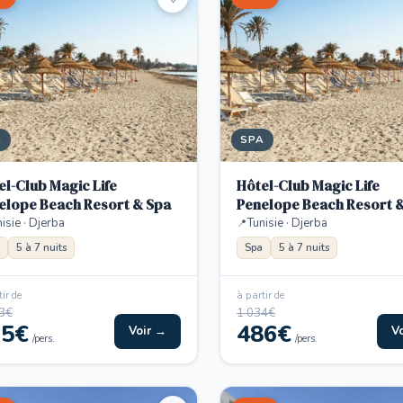
A
SPA
el-Club Magic Life
Hôtel-Club Magic Life
elope Beach Resort & Spa
Penelope Beach Resort 
isie · Djerba
Tunisie · Djerba
5 à 7 nuits
Spa
5 à 7 nuits
ir de
à partir de
3€
1 034€
35€
486€
Voir →
V
/pers.
/pers.