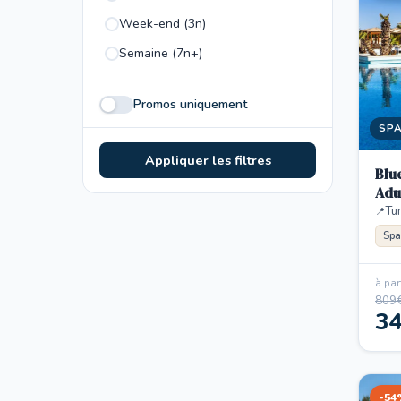
Week-end (3n)
Semaine (7n+)
Promos uniquement
SP
Appliquer les filtres
Blu
Adu
Tun
Spa
à part
809
3
-54