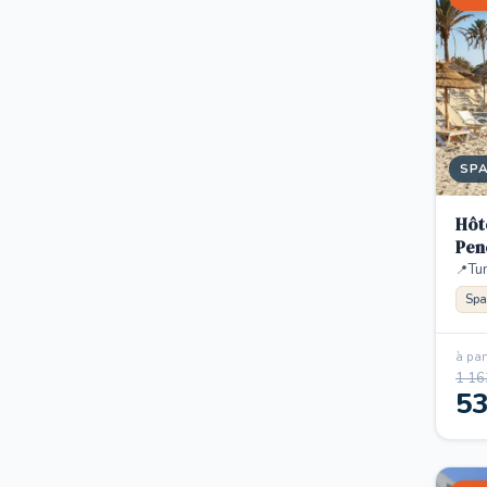
SP
Hôt
Pen
Tun
Spa
à part
1 16
5