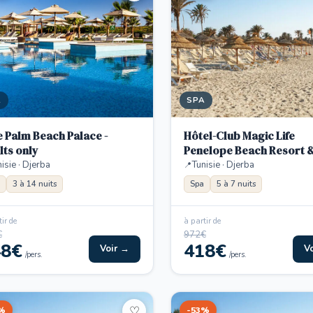
A
SPA
e Palm Beach Palace -
Hôtel-Club Magic Life
lts only
Penelope Beach Resort 
isie · Djerba
Tunisie · Djerba
3 à 14 nuits
Spa
5 à 7 nuits
ir de
à partir de
€
972€
48€
418€
Voir →
V
/pers.
/pers.
%
-53%
♡