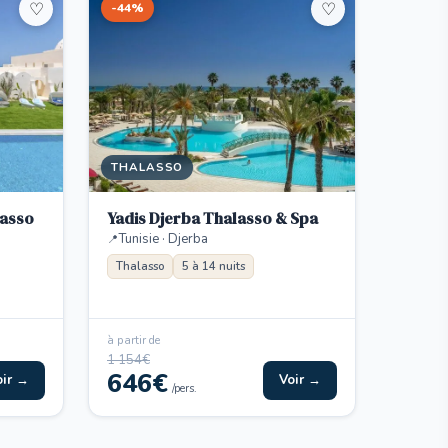
-44%
♡
♡
THALASSO
lasso
Yadis Djerba Thalasso & Spa
Tunisie · Djerba
Thalasso
5 à 14 nuits
à partir de
1 154€
646€
oir →
Voir →
/pers.