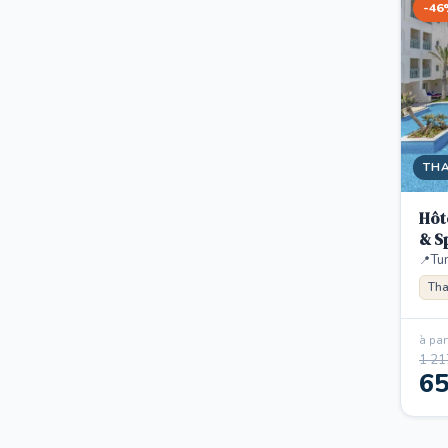
-46
TH
Hôt
& S
Tun
Tha
à part
1 21
6